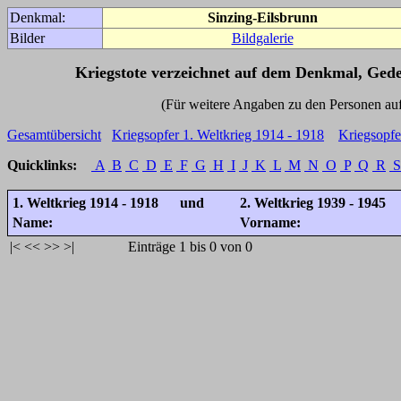
Denkmal:
Sinzing-Eilsbrunn
Bilder
Bildgalerie
Kriegstote verzeichnet auf dem Denkmal, Ged
(Für weitere Angaben zu den Personen auf den 
Gesamtübersicht
Kriegsopfer 1. Weltkrieg 1914 - 1918
Kriegsopfe
Quicklinks:
A
B
C
D
E
F
G
H
I
J
K
L
M
N
O
P
Q
R
S
1. Weltkrieg 1914 - 1918 und
2. Weltkrieg 1939 - 1945
Name:
Vorname:
|<
<<
>>
>|
Einträge 1 bis 0 von 0