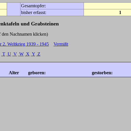
Gesamtopfer:
bisher erfasst:
1
enktafeln und Grabsteinen
Nachnamen klicken)
r 2. Weltkrieg 1939 - 1945
Vermißt
T
U
V
W
X
Y
Z
Alter
geboren:
gestorben: