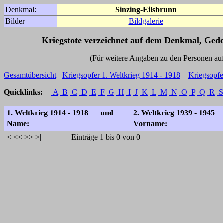
Denkmal:
Sinzing-Eilsbrunn
Bilder
Bildgalerie
Kriegstote verzeichnet auf dem Denkmal, Ged
(Für weitere Angaben zu den Personen auf den 
Gesamtübersicht
Kriegsopfer 1. Weltkrieg 1914 - 1918
Kriegsopfe
Quicklinks:
A
B
C
D
E
F
G
H
I
J
K
L
M
N
O
P
Q
R
S
1. Weltkrieg 1914 - 1918 und
2. Weltkrieg 1939 - 1945
Name:
Vorname:
|<
<<
>>
>|
Einträge 1 bis 0 von 0