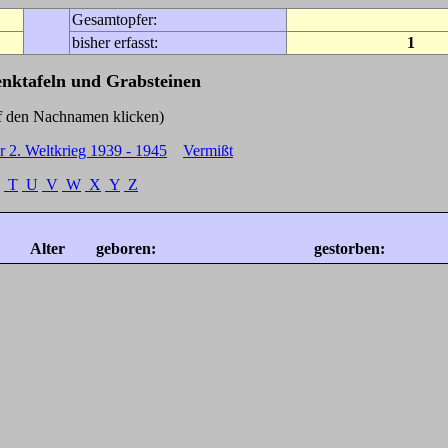
Gesamtopfer:
bisher erfasst:
1
enktafeln und Grabsteinen
Nachnamen klicken)
r 2. Weltkrieg 1939 - 1945
Vermißt
T
U
V
W
X
Y
Z
Alter
geboren:
gestorben: