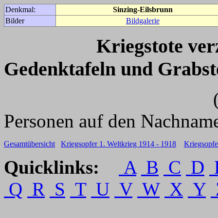
Denkmal:
Sinzing-Eilsbrunn
Bilder
Bildgalerie
Kriegstote ve
Gedenktafeln und Grabst
(Für weitere 
Personen auf den Nachname
Gesamtübersicht
Kriegsopfer 1. Weltkrieg 1914 - 1918
Kriegsopfe
Quicklinks:
A
B
C
D
Q
R
S
T
U
V
W
X
Y