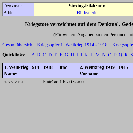
Denkmal:
Sinzing-Eilsbrunn
Bilder
Bildgalerie
Kriegstote verzeichnet auf dem Denkmal, Ged
(Für weitere Angaben zu den Personen auf den 
Gesamtübersicht
Kriegsopfer 1. Weltkrieg 1914 - 1918
Kriegsopfe
Quicklinks:
A
B
C
D
E
F
G
H
I
J
K
L
M
N
O
P
Q
R
S
1. Weltkrieg 1914 - 1918 und
2. Weltkrieg 1939 - 1945
Name:
Vorname:
|<
<<
>>
>|
Einträge 1 bis 0 von 0