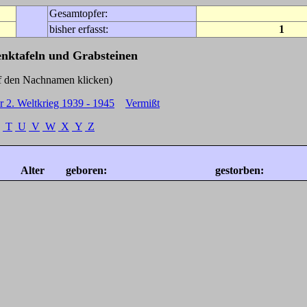
Gesamtopfer:
bisher erfasst:
1
enktafeln und Grabsteinen
Nachnamen klicken)
r 2. Weltkrieg 1939 - 1945
Vermißt
T
U
V
W
X
Y
Z
Alter
geboren:
gestorben: