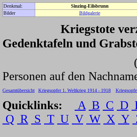
Denkmal:
Sinzing-Eilsbrunn
Bilder
Bildgalerie
Kriegstote ve
Gedenktafeln und Grabst
(Für weitere 
Personen auf den Nachname
Gesamtübersicht
Kriegsopfer 1. Weltkrieg 1914 - 1918
Kriegsopfe
Quicklinks:
A
B
C
D
Q
R
S
T
U
V
W
X
Y