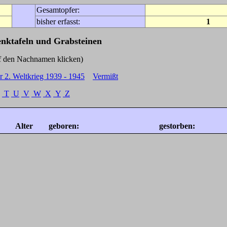
Gesamtopfer:
bisher erfasst:
1
enktafeln und Grabsteinen
Nachnamen klicken)
r 2. Weltkrieg 1939 - 1945
Vermißt
T
U
V
W
X
Y
Z
Alter
geboren:
gestorben: