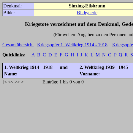
Denkmal:
Sinzing-Eilsbrunn
Bilder
Bildgalerie
Kriegstote verzeichnet auf dem Denkmal, Ged
(Für weitere Angaben zu den Personen auf den 
Gesamtübersicht
Kriegsopfer 1. Weltkrieg 1914 - 1918
Kriegsopfe
Quicklinks:
A
B
C
D
E
F
G
H
I
J
K
L
M
N
O
P
Q
R
S
1. Weltkrieg 1914 - 1918 und
2. Weltkrieg 1939 - 1945
Name:
Vorname:
|<
<<
>>
>|
Einträge 1 bis 0 von 0