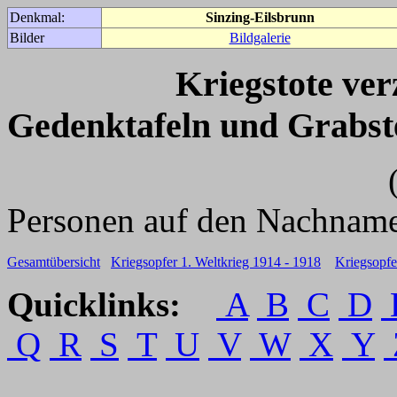
Denkmal:
Sinzing-Eilsbrunn
Bilder
Bildgalerie
Kriegstote ve
Gedenktafeln und Grabst
(Für weitere 
Personen auf den Nachname
Gesamtübersicht
Kriegsopfer 1. Weltkrieg 1914 - 1918
Kriegsopfe
Quicklinks:
A
B
C
D
Q
R
S
T
U
V
W
X
Y