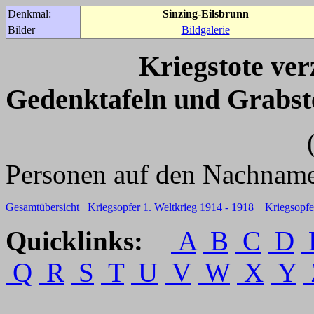
Denkmal:
Sinzing-Eilsbrunn
Bilder
Bildgalerie
Kriegstote ve
Gedenktafeln und Grabst
(Für weitere 
Personen auf den Nachname
Gesamtübersicht
Kriegsopfer 1. Weltkrieg 1914 - 1918
Kriegsopfe
Quicklinks:
A
B
C
D
Q
R
S
T
U
V
W
X
Y