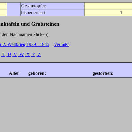
Gesamtopfer:
bisher erfasst:
1
enktafeln und Grabsteinen
Nachnamen klicken)
r 2. Weltkrieg 1939 - 1945
Vermißt
T
U
V
W
X
Y
Z
Alter
geboren:
gestorben: