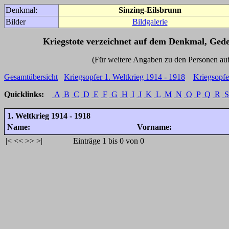
Denkmal:
Sinzing-Eilsbrunn
Bilder
Bildgalerie
Kriegstote verzeichnet auf dem Denkmal, Ged
(Für weitere Angaben zu den Personen auf den 
Gesamtübersicht
Kriegsopfer 1. Weltkrieg 1914 - 1918
Kriegsopfe
Quicklinks:
A
B
C
D
E
F
G
H
I
J
K
L
M
N
O
P
Q
R
S
1. Weltkrieg 1914 - 1918
Name:
Vorname:
|<
<<
>>
>|
Einträge 1 bis 0 von 0