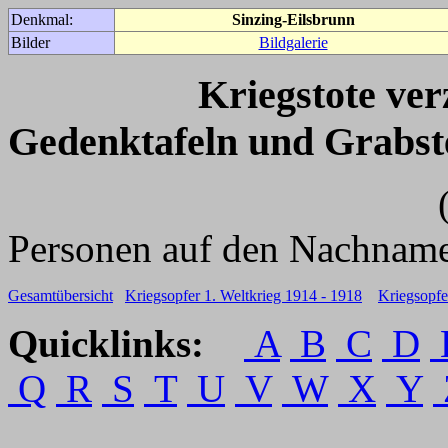
Denkmal:
Sinzing-Eilsbrunn
Bilder
Bildgalerie
Kriegstote ve
Gedenktafeln und Grabst
(Für weitere 
Personen auf den Nachname
Gesamtübersicht
Kriegsopfer 1. Weltkrieg 1914 - 1918
Kriegsopfe
Quicklinks:
A
B
C
D
Q
R
S
T
U
V
W
X
Y