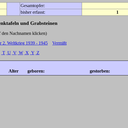
Gesamtopfer:
bisher erfasst:
1
enktafeln und Grabsteinen
Nachnamen klicken)
r 2. Weltkrieg 1939 - 1945
Vermißt
T
U
V
W
X
Y
Z
Alter
geboren:
gestorben: