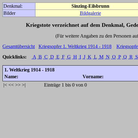
Denkmal:
Sinzing-Eilsbrunn
Bilder
Bildgalerie
Kriegstote verzeichnet auf dem Denkmal, Ged
(Für weitere Angaben zu den Personen auf den 
Gesamtübersicht
Kriegsopfer 1. Weltkrieg 1914 - 1918
Kriegsopfe
Quicklinks:
A
B
C
D
E
F
G
H
I
J
K
L
M
N
O
P
Q
R
S
1. Weltkrieg 1914 - 1918
Name:
Vorname:
|<
<<
>>
>|
Einträge 1 bis 0 von 0