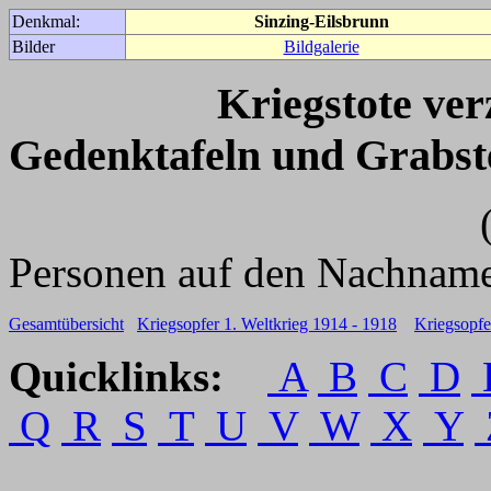
Denkmal:
Sinzing-Eilsbrunn
Bilder
Bildgalerie
Kriegstote ve
Gedenktafeln und Grabst
(Für weitere 
Personen auf den Nachname
Gesamtübersicht
Kriegsopfer 1. Weltkrieg 1914 - 1918
Kriegsopfe
Quicklinks:
A
B
C
D
Q
R
S
T
U
V
W
X
Y