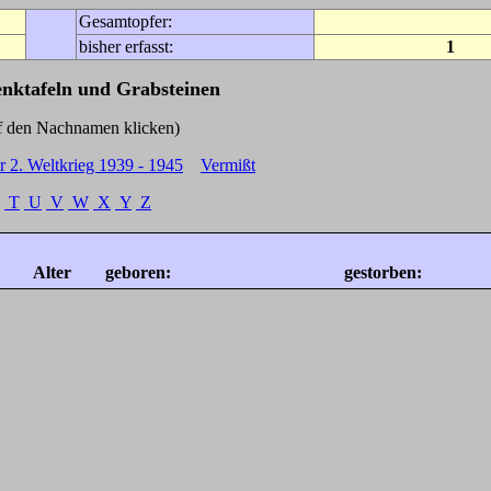
Gesamtopfer:
bisher erfasst:
1
enktafeln und Grabsteinen
Nachnamen klicken)
r 2. Weltkrieg 1939 - 1945
Vermißt
T
U
V
W
X
Y
Z
Alter
geboren:
gestorben: