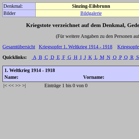
Denkmal:
Sinzing-Eilsbrunn
Bilder
Bildgalerie
Kriegstote verzeichnet auf dem Denkmal, Ged
(Für weitere Angaben zu den Personen auf den 
Gesamtübersicht
Kriegsopfer 1. Weltkrieg 1914 - 1918
Kriegsopfe
Quicklinks:
A
B
C
D
E
F
G
H
I
J
K
L
M
N
O
P
Q
R
S
1. Weltkrieg 1914 - 1918
Name:
Vorname:
|<
<<
>>
>|
Einträge 1 bis 0 von 0