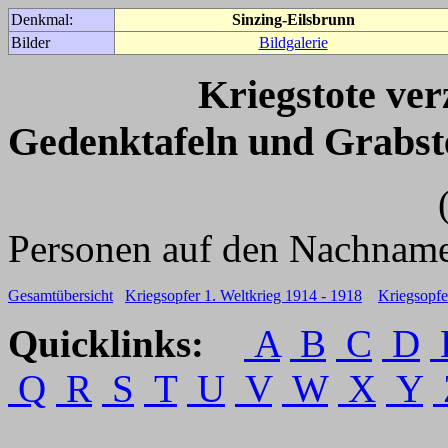
Denkmal:
Sinzing-Eilsbrunn
Bilder
Bildgalerie
Kriegstote ve
Gedenktafeln und Grabst
(Für weitere 
Personen auf den Nachname
Gesamtübersicht
Kriegsopfer 1. Weltkrieg 1914 - 1918
Kriegsopfe
Quicklinks:
A
B
C
D
Q
R
S
T
U
V
W
X
Y