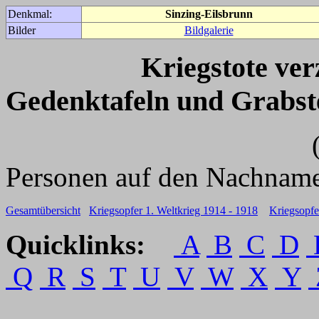
Denkmal:
Sinzing-Eilsbrunn
Bilder
Bildgalerie
Kriegstote ve
Gedenktafeln und Grabst
(Für weitere 
Personen auf den Nachname
Gesamtübersicht
Kriegsopfer 1. Weltkrieg 1914 - 1918
Kriegsopfe
Quicklinks:
A
B
C
D
Q
R
S
T
U
V
W
X
Y