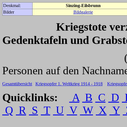
Denkmal:
Sinzing-Eilsbrunn
Bilder
Bildgalerie
Kriegstote ve
Gedenktafeln und Grabst
(Für weitere 
Personen auf den Nachname
Gesamtübersicht
Kriegsopfer 1. Weltkrieg 1914 - 1918
Kriegsopfe
Quicklinks:
A
B
C
D
Q
R
S
T
U
V
W
X
Y