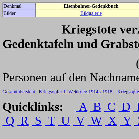
Denkmal:
Eisenbahner-Gedenkbuch
Bilder
Bildgalerie
Kriegstote ve
Gedenktafeln und Grabst
(Für weitere 
Personen auf den Nachname
Gesamtübersicht
Kriegsopfer 1. Weltkrieg 1914 - 1918
Kriegsopfe
Quicklinks:
A
B
C
D
Q
R
S
T
U
V
W
X
Y