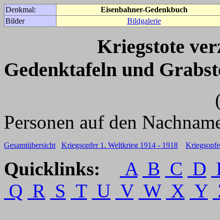
Denkmal:
Eisenbahner-Gedenkbuch
Bilder
Bildgalerie
Kriegstote ve
Gedenktafeln und Grabst
(Für weitere 
Personen auf den Nachname
Gesamtübersicht
Kriegsopfer 1. Weltkrieg 1914 - 1918
Kriegsopfe
Quicklinks:
A
B
C
D
Q
R
S
T
U
V
W
X
Y