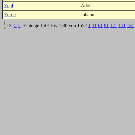
Zepf
Adolf
Zerrle
Johann
|
<<
>
>|
Einträge 1501 bis 1530 von 1552
1
31
61
91
121
151
181
<