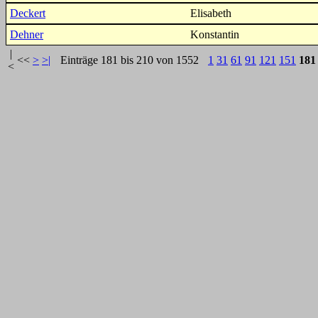
Deckert
Elisabeth
Dehner
Konstantin
|
<<
>
>|
Einträge 181 bis 210 von 1552
1
31
61
91
121
151
181
<