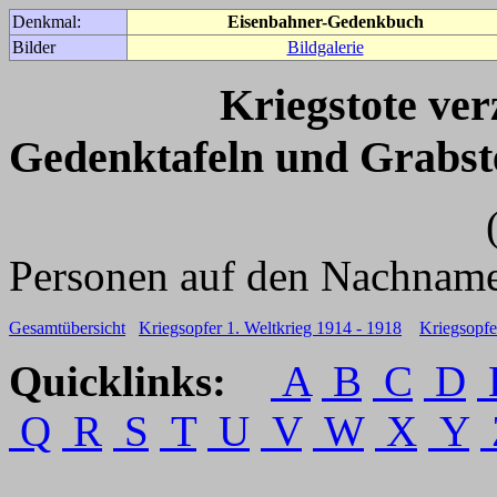
Denkmal:
Eisenbahner-Gedenkbuch
Bilder
Bildgalerie
Kriegstote ve
Gedenktafeln und Grabst
(Für weitere 
Personen auf den Nachname
Gesamtübersicht
Kriegsopfer 1. Weltkrieg 1914 - 1918
Kriegsopfe
Quicklinks:
A
B
C
D
Q
R
S
T
U
V
W
X
Y