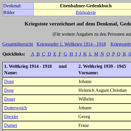
Denkmal:
Eisenbahner-Gedenkbuch
Bilder
Bildgalerie
Kriegstote verzeichnet auf dem Denkmal, Ged
(Für weitere Angaben zu den Personen auf den 
Gesamtübersicht
Kriegsopfer 1. Weltkrieg 1914 - 1918
Kriegsopfe
Quicklinks:
A
B
C
D
E
F
G
H
I
J
K
L
M
N
O
P
Q
R
S
1. Weltkrieg 1914 - 1918 und
2. Weltkrieg 1939 - 1945
Name:
Vorname:
Dorn
Johann
Dose
Heinrich August Christian
Doser
Wilhelm
Dotterweich
Johann
Drexler
Georg
Durner
Franz