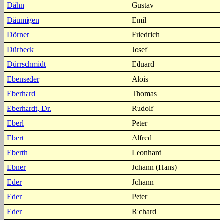
Dähn
Gustav
Däumigen
Emil
Dörner
Friedrich
Dürbeck
Josef
Dürrschmidt
Eduard
Ebenseder
Alois
Eberhard
Thomas
Eberhardt, Dr.
Rudolf
Eberl
Peter
Ebert
Alfred
Eberth
Leonhard
Ebner
Johann (Hans)
Eder
Johann
Eder
Peter
Eder
Richard