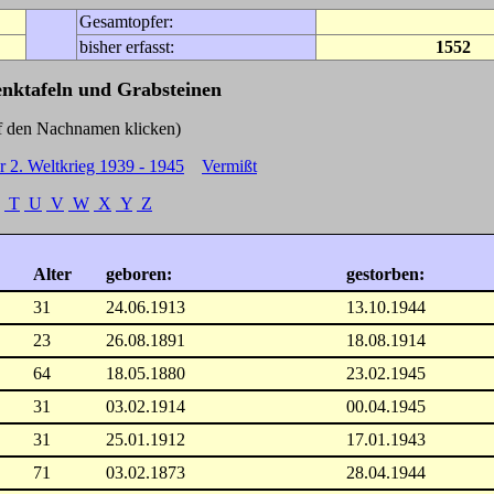
Gesamtopfer:
bisher erfasst:
1552
enktafeln und Grabsteinen
Nachnamen klicken)
r 2. Weltkrieg 1939 - 1945
Vermißt
T
U
V
W
X
Y
Z
Alter
geboren:
gestorben:
31
24.06.1913
13.10.1944
23
26.08.1891
18.08.1914
64
18.05.1880
23.02.1945
31
03.02.1914
00.04.1945
31
25.01.1912
17.01.1943
71
03.02.1873
28.04.1944