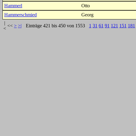
Hammerl
Otto
Hammerschmied
Georg
|
<<
>
>|
Einträge 421 bis 450 von 1553
1
31
61
91
121
151
181
<