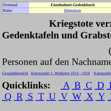
Denkmal:
Eisenbahner-Gedenkbuch
Bilder
Bildgalerie
Kriegstote ve
Gedenktafeln und Grabst
(Für weitere 
Personen auf den Nachname
Gesamtübersicht
Kriegsopfer 1. Weltkrieg 1914 - 1918
Kriegsopfe
Quicklinks:
A
B
C
D
Q
R
S
T
U
V
W
X
Y