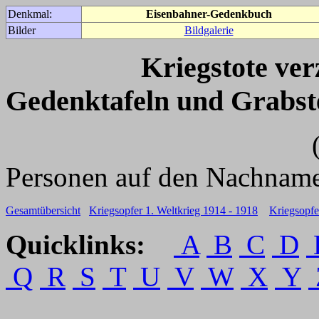
Denkmal:
Eisenbahner-Gedenkbuch
Bilder
Bildgalerie
Kriegstote ve
Gedenktafeln und Grabst
(Für weitere 
Personen auf den Nachname
Gesamtübersicht
Kriegsopfer 1. Weltkrieg 1914 - 1918
Kriegsopfe
Quicklinks:
A
B
C
D
Q
R
S
T
U
V
W
X
Y