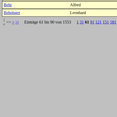
Behr
Alfred
Behringer
Leonhard
|
<<
>
>|
Einträge 61 bis 90 von 1553
1
31
61
91
121
151
181
<