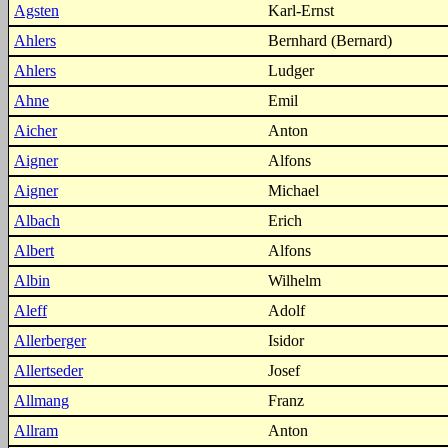
Agsten
Karl-Ernst
Ahlers
Bernhard (Bernard)
Ahlers
Ludger
Ahne
Emil
Aicher
Anton
Aigner
Alfons
Aigner
Michael
Albach
Erich
Albert
Alfons
Albin
Wilhelm
Aleff
Adolf
Allerberger
Isidor
Allertseder
Josef
Allmang
Franz
Allram
Anton