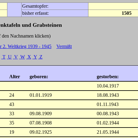
Gesamtopfer:
bisher erfasst:
1505
enktafeln und Grabsteinen
Nachnamen klicken)
r 2. Weltkrieg 1939 - 1945
Vermißt
T
U
V
W
X
Y
Z
Alter
geboren:
gestorben:
10.04.1917
24
01.01.1919
18.08.1943
43
01.11.1943
33
09.08.1909
00.08.1943
35
07.08.1908
01.02.1944
19
09.02.1925
21.05.1944