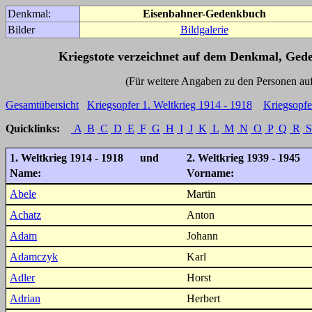
Denkmal:
Eisenbahner-Gedenkbuch
Bilder
Bildgalerie
Kriegstote verzeichnet auf dem Denkmal, Ged
(Für weitere Angaben zu den Personen auf den 
Gesamtübersicht
Kriegsopfer 1. Weltkrieg 1914 - 1918
Kriegsopfe
Quicklinks:
A
B
C
D
E
F
G
H
I
J
K
L
M
N
O
P
Q
R
S
1. Weltkrieg 1914 - 1918 und
2. Weltkrieg 1939 - 1945
Name:
Vorname:
Abele
Martin
Achatz
Anton
Adam
Johann
Adamczyk
Karl
Adler
Horst
Adrian
Herbert