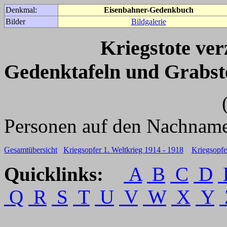
Denkmal:
Eisenbahner-Gedenkbuch
Bilder
Bildgalerie
Kriegstote ve
Gedenktafeln und Grabst
(Für weitere 
Personen auf den Nachname
Gesamtübersicht
Kriegsopfer 1. Weltkrieg 1914 - 1918
Kriegsopfe
Quicklinks:
A
B
C
D
Q
R
S
T
U
V
W
X
Y