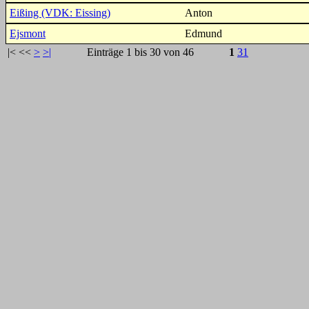
Eißing (VDK: Eissing)
Anton
Ejsmont
Edmund
|<
<<
>
>|
Einträge 1 bis 30 von 46
1
31