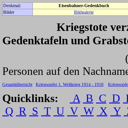
Denkmal:
Eisenbahner-Gedenkbuch
Bilder
Bildgalerie
Kriegstote ve
Gedenktafeln und Grabst
(Für weitere 
Personen auf den Nachname
Gesamtübersicht
Kriegsopfer 1. Weltkrieg 1914 - 1918
Kriegsopfe
Quicklinks:
A
B
C
D
Q
R
S
T
U
V
W
X
Y