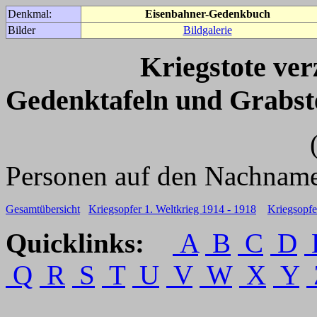
Denkmal:
Eisenbahner-Gedenkbuch
Bilder
Bildgalerie
Kriegstote ve
Gedenktafeln und Grabst
(Für weitere 
Personen auf den Nachname
Gesamtübersicht
Kriegsopfer 1. Weltkrieg 1914 - 1918
Kriegsopfe
Quicklinks:
A
B
C
D
Q
R
S
T
U
V
W
X
Y