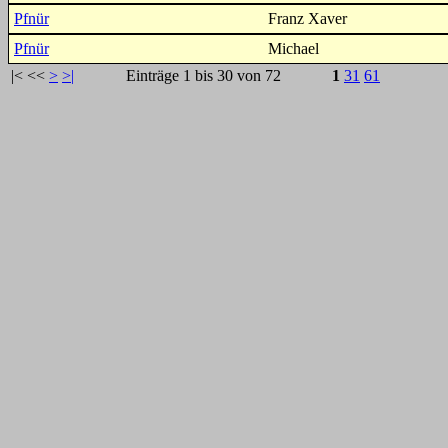
Pfnür
Franz Xaver
Pfnür
Michael
|<
<<
>
>|
Einträge 1 bis 30 von 72
1
31
61