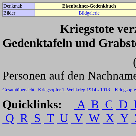
Denkmal:
Eisenbahner-Gedenkbuch
Bilder
Bildgalerie
Kriegstote ve
Gedenktafeln und Grabst
(Für weitere 
Personen auf den Nachname
Gesamtübersicht
Kriegsopfer 1. Weltkrieg 1914 - 1918
Kriegsopfe
Quicklinks:
A
B
C
D
Q
R
S
T
U
V
W
X
Y