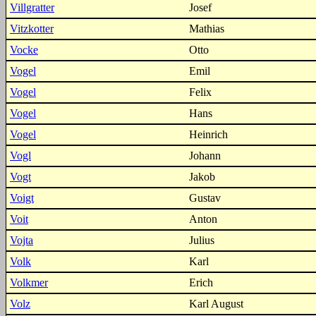
Villgratter
Josef
Vitzkotter
Mathias
Vocke
Otto
Vogel
Emil
Vogel
Felix
Vogel
Hans
Vogel
Heinrich
Vogl
Johann
Vogt
Jakob
Voigt
Gustav
Voit
Anton
Vojta
Julius
Volk
Karl
Volkmer
Erich
Volz
Karl August