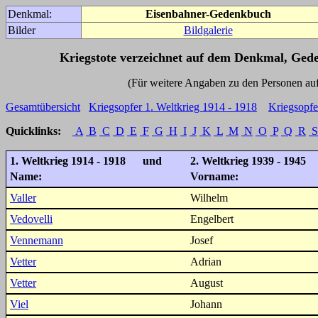
Denkmal:
Eisenbahner-Gedenkbuch
Bilder
Bildgalerie
Kriegstote verzeichnet auf dem Denkmal, Ged
(Für weitere Angaben zu den Personen auf den 
Gesamtübersicht
Kriegsopfer 1. Weltkrieg 1914 - 1918
Kriegsopfe
Quicklinks:
A
B
C
D
E
F
G
H
I
J
K
L
M
N
O
P
Q
R
S
1. Weltkrieg 1914 - 1918 und
2. Weltkrieg 1939 - 1945
Name:
Vorname:
Valler
Wilhelm
Vedovelli
Engelbert
Vennemann
Josef
Vetter
Adrian
Vetter
August
Viel
Johann