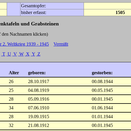
Gesamtopfer:
bisher erfasst:
1505
enktafeln und Grabsteinen
Nachnamen klicken)
r 2. Weltkrieg 1939 - 1945
Vermißt
T
U
V
W
X
Y
Z
Alter
geboren:
gestorben:
26
28.10.1917
00.08.1944
25
04.08.1919
00.05.1945
28
05.09.1916
00.01.1945
34
07.06.1910
01.06.1944
28
19.09.1915
01.01.1944
32
21.08.1912
00.01.1945