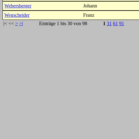
Webersberger
Johann
Wegscheider
Franz
|<
<<
>
>|
Einträge 1 bis 30 von 98
1
31
61
91