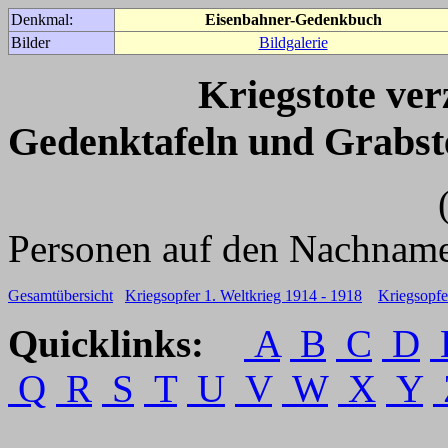
Denkmal:
Eisenbahner-Gedenkbuch
Bilder
Bildgalerie
Kriegstote ve
Gedenktafeln und Grabst
(Für weitere 
Personen auf den Nachname
Gesamtübersicht
Kriegsopfer 1. Weltkrieg 1914 - 1918
Kriegsopfe
Quicklinks:
A
B
C
D
Q
R
S
T
U
V
W
X
Y