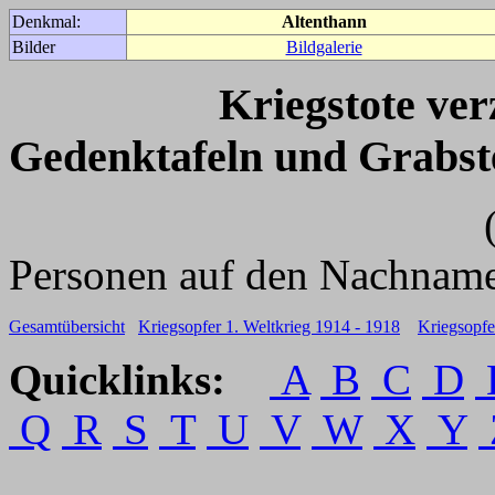
Denkmal:
Altenthann
Bilder
Bildgalerie
Kriegstote ve
Gedenktafeln und Grabst
(Für weitere 
Personen auf den Nachname
Gesamtübersicht
Kriegsopfer 1. Weltkrieg 1914 - 1918
Kriegsopfe
Quicklinks:
A
B
C
D
Q
R
S
T
U
V
W
X
Y