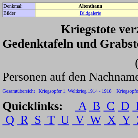
Denkmal:
Altenthann
Bilder
Bildgalerie
Kriegstote ve
Gedenktafeln und Grabst
(Für weitere 
Personen auf den Nachname
Gesamtübersicht
Kriegsopfer 1. Weltkrieg 1914 - 1918
Kriegsopfe
Quicklinks:
A
B
C
D
Q
R
S
T
U
V
W
X
Y