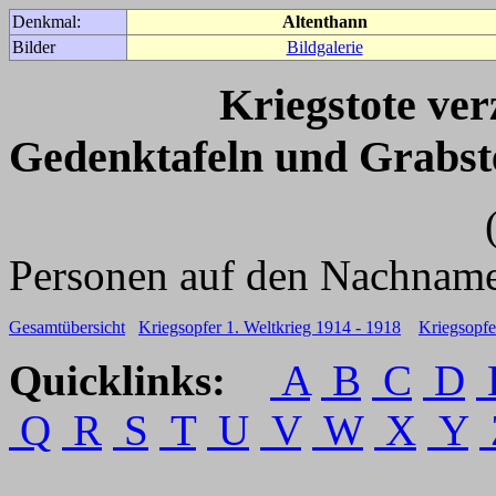
Denkmal:
Altenthann
Bilder
Bildgalerie
Kriegstote ve
Gedenktafeln und Grabst
(Für weitere 
Personen auf den Nachname
Gesamtübersicht
Kriegsopfer 1. Weltkrieg 1914 - 1918
Kriegsopfe
Quicklinks:
A
B
C
D
Q
R
S
T
U
V
W
X
Y