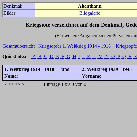
Denkmal:
Altenthann
Bilder
Bildgalerie
Kriegstote verzeichnet auf dem Denkmal, Ged
(Für weitere Angaben zu den Personen auf den 
Gesamtübersicht
Kriegsopfer 1. Weltkrieg 1914 - 1918
Kriegsopfe
Quicklinks:
A
B
C
D
E
F
G
H
I
J
K
L
M
N
O
P
Q
R
S
1. Weltkrieg 1914 - 1918 und
2. Weltkrieg 1939 - 1945
Name:
Vorname:
|<
<<
>>
>|
Einträge 1 bis 0 von 0