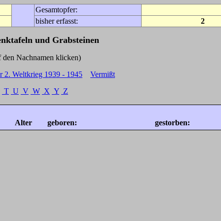
Gesamtopfer:
bisher erfasst:
2
enktafeln und Grabsteinen
Nachnamen klicken)
r 2. Weltkrieg 1939 - 1945
Vermißt
T
U
V
W
X
Y
Z
Alter
geboren:
gestorben: