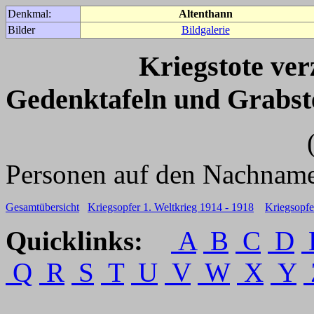
Denkmal:
Altenthann
Bilder
Bildgalerie
Kriegstote ve
Gedenktafeln und Grabst
(Für weitere 
Personen auf den Nachname
Gesamtübersicht
Kriegsopfer 1. Weltkrieg 1914 - 1918
Kriegsopfe
Quicklinks:
A
B
C
D
Q
R
S
T
U
V
W
X
Y