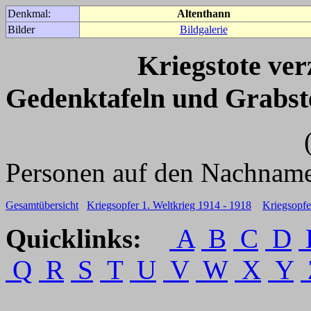
Denkmal:
Altenthann
Bilder
Bildgalerie
Kriegstote ve
Gedenktafeln und Grabst
(Für weitere 
Personen auf den Nachname
Gesamtübersicht
Kriegsopfer 1. Weltkrieg 1914 - 1918
Kriegsopfe
Quicklinks:
A
B
C
D
Q
R
S
T
U
V
W
X
Y