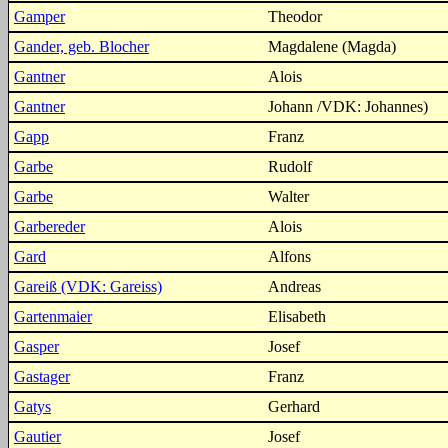
Gamper
Theodor
Gander, geb. Blocher
Magdalene (Magda)
Gantner
Alois
Gantner
Johann /VDK: Johannes)
Gapp
Franz
Garbe
Rudolf
Garbe
Walter
Garbereder
Alois
Gard
Alfons
Gareiß (VDK: Gareiss)
Andreas
Gartenmaier
Elisabeth
Gasper
Josef
Gastager
Franz
Gatys
Gerhard
Gautier
Josef