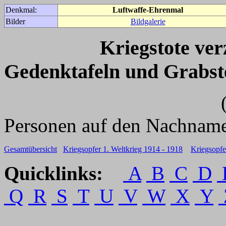
Denkmal:
Luftwaffe-Ehrenmal
Bilder
Bildgalerie
Kriegstote ve
Gedenktafeln und Grabst
(Für weitere 
Personen auf den Nachname
Gesamtübersicht
Kriegsopfer 1. Weltkrieg 1914 - 1918
Kriegsopfe
Quicklinks:
A
B
C
D
Q
R
S
T
U
V
W
X
Y