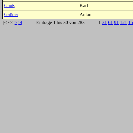
Gauß
Karl
Gaßner
Anton
|<
<<
>
>|
Einträge 1 bis 30 von 283
1
31
61
91
121
15