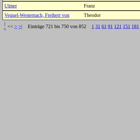
Ulmer
Franz
Vequel-Westernach, Freiherr von
Theodor
|
<<
>
>|
Einträge 721 bis 750 von 852
1
31
61
91
121
151
181
<