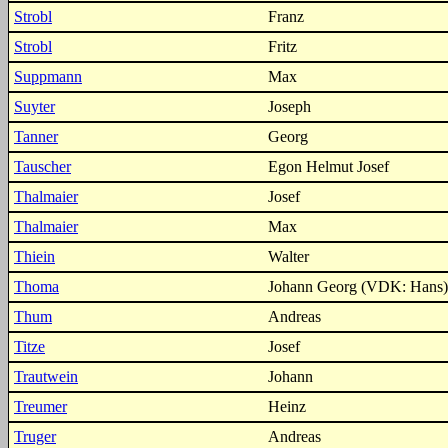
Strobl
Franz
Strobl
Fritz
Suppmann
Max
Suyter
Joseph
Tanner
Georg
Tauscher
Egon Helmut Josef
Thalmaier
Josef
Thalmaier
Max
Thiein
Walter
Thoma
Johann Georg (VDK: Hans)
Thum
Andreas
Titze
Josef
Trautwein
Johann
Treumer
Heinz
Truger
Andreas