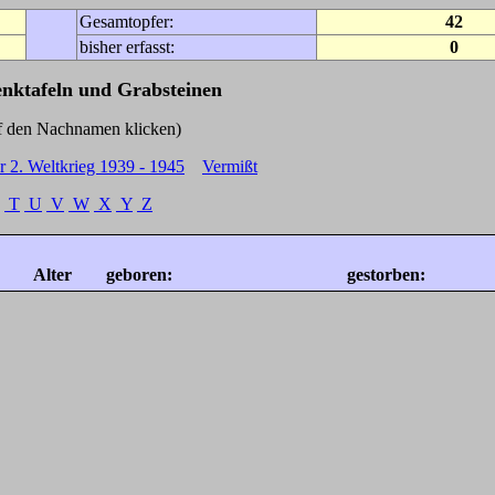
Gesamtopfer:
42
bisher erfasst:
0
enktafeln und Grabsteinen
Nachnamen klicken)
r 2. Weltkrieg 1939 - 1945
Vermißt
T
U
V
W
X
Y
Z
Alter
geboren:
gestorben: