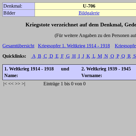
Denkmal:
U-706
Bilder
Bildgalerie
Kriegstote verzeichnet auf dem Denkmal, Ged
(Für weitere Angaben zu den Personen auf den 
Gesamtübersicht
Kriegsopfer 1. Weltkrieg 1914 - 1918
Kriegsopfe
Quicklinks:
A
B
C
D
E
F
G
H
I
J
K
L
M
N
O
P
Q
R
S
1. Weltkrieg 1914 - 1918 und
2. Weltkrieg 1939 - 1945
Name:
Vorname:
|<
<<
>>
>|
Einträge 1 bis 0 von 0