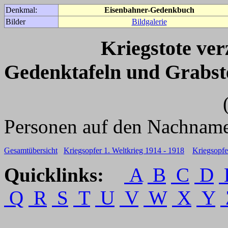
Denkmal:
Eisenbahner-Gedenkbuch
Bilder
Bildgalerie
Kriegstote ve
Gedenktafeln und Grabst
(Für weitere 
Personen auf den Nachname
Gesamtübersicht
Kriegsopfer 1. Weltkrieg 1914 - 1918
Kriegsopfe
Quicklinks:
A
B
C
D
Q
R
S
T
U
V
W
X
Y