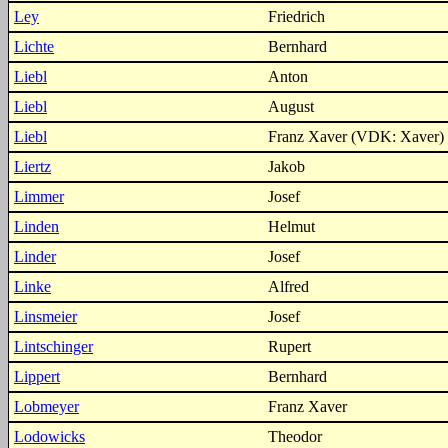
Ley
Friedrich
Lichte
Bernhard
Liebl
Anton
Liebl
August
Liebl
Franz Xaver (VDK: Xaver)
Liertz
Jakob
Limmer
Josef
Linden
Helmut
Linder
Josef
Linke
Alfred
Linsmeier
Josef
Lintschinger
Rupert
Lippert
Bernhard
Lobmeyer
Franz Xaver
Lodowicks
Theodor