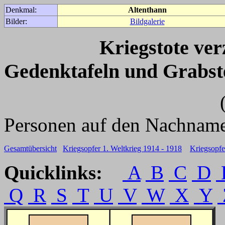
Denkmal:
Altenthann
Bilder:
Bildgalerie
Kriegstote ve
Gedenktafeln und Grabst
(Für weitere 
Personen auf den Nachname
Gesamtübersicht
Kriegsopfer 1. Weltkrieg 1914 - 1918
Kriegsopfe
Quicklinks:
A
B
C
D
Q
R
S
T
U
V
W
X
Y