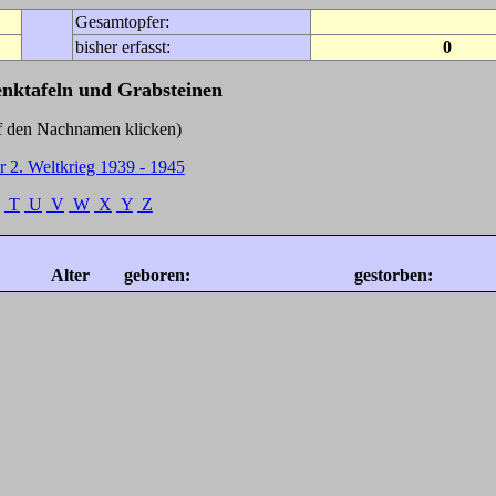
Gesamtopfer:
bisher erfasst:
0
enktafeln und Grabsteinen
Nachnamen klicken)
r 2. Weltkrieg 1939 - 1945
T
U
V
W
X
Y
Z
Alter
geboren:
gestorben: