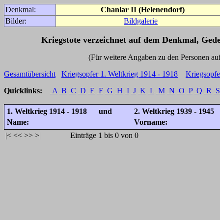
Denkmal:
Chanlar II (Helenendorf)
Bilder:
Bildgalerie
Kriegstote verzeichnet auf dem Denkmal, Ged
(Für weitere Angaben zu den Personen auf den 
Gesamtübersicht
Kriegsopfer 1. Weltkrieg 1914 - 1918
Kriegsopfe
Quicklinks:
A
B
C
D
E
F
G
H
I
J
K
L
M
N
O
P
Q
R
S
1. Weltkrieg 1914 - 1918 und
2. Weltkrieg 1939 - 1945
Name:
Vorname:
|<
<<
>>
>|
Einträge 1 bis 0 von 0