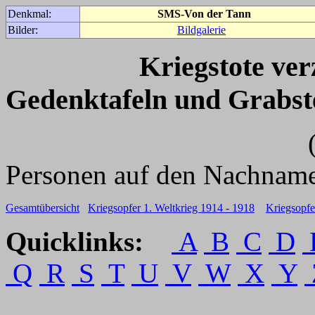
Denkmal:
SMS-Von der Tann
Bilder:
Bildgalerie
Kriegstote ve
Gedenktafeln und Grabst
(Für weitere 
Personen auf den Nachname
Gesamtübersicht
Kriegsopfer 1. Weltkrieg 1914 - 1918
Kriegsopfe
Quicklinks:
A
B
C
D
Q
R
S
T
U
V
W
X
Y