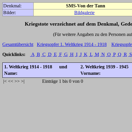
Denkmal:
SMS-Von der Tann
Bilder:
Bildgalerie
Kriegstote verzeichnet auf dem Denkmal, Ged
(Für weitere Angaben zu den Personen auf den 
Gesamtübersicht
Kriegsopfer 1. Weltkrieg 1914 - 1918
Kriegsopfe
Quicklinks:
A
B
C
D
E
F
G
H
I
J
K
L
M
N
O
P
Q
R
S
1. Weltkrieg 1914 - 1918 und
2. Weltkrieg 1939 - 1945
Name:
Vorname:
|<
<<
>>
>|
Einträge 1 bis 0 von 0