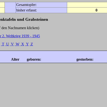
Gesamtopfer:
bisher erfasst:
0
enktafeln und Grabsteinen
Nachnamen klicken)
r 2. Weltkrieg 1939 - 1945
T
U
V
W
X
Y
Z
Alter
geboren:
gestorben: