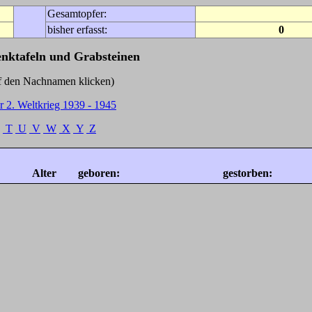
Gesamtopfer:
bisher erfasst:
0
enktafeln und Grabsteinen
Nachnamen klicken)
r 2. Weltkrieg 1939 - 1945
T
U
V
W
X
Y
Z
Alter
geboren:
gestorben: