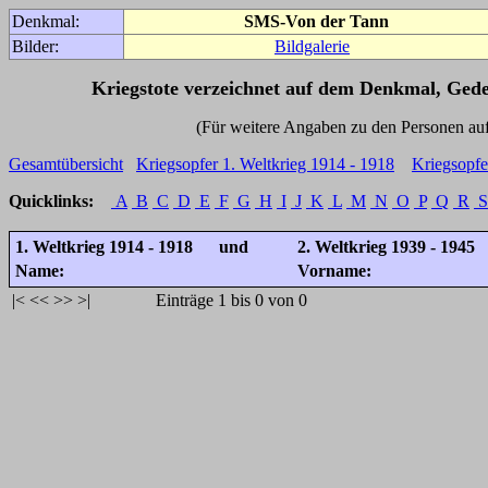
Denkmal:
SMS-Von der Tann
Bilder:
Bildgalerie
Kriegstote verzeichnet auf dem Denkmal, Ged
(Für weitere Angaben zu den Personen auf den 
Gesamtübersicht
Kriegsopfer 1. Weltkrieg 1914 - 1918
Kriegsopfe
Quicklinks:
A
B
C
D
E
F
G
H
I
J
K
L
M
N
O
P
Q
R
S
1. Weltkrieg 1914 - 1918 und
2. Weltkrieg 1939 - 1945
Name:
Vorname:
|<
<<
>>
>|
Einträge 1 bis 0 von 0