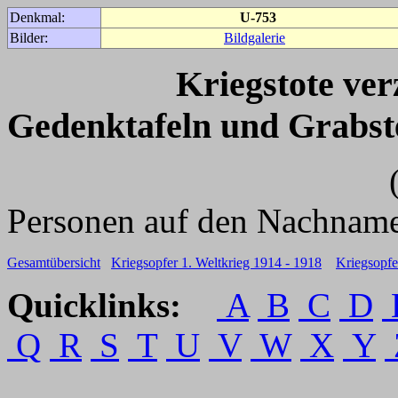
Denkmal:
U-753
Bilder:
Bildgalerie
Kriegstote ve
Gedenktafeln und Grabst
(Für weitere 
Personen auf den Nachname
Gesamtübersicht
Kriegsopfer 1. Weltkrieg 1914 - 1918
Kriegsopfe
Quicklinks:
A
B
C
D
Q
R
S
T
U
V
W
X
Y