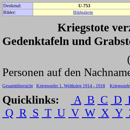
Denkmal:
U-753
Bilder:
Bildgalerie
Kriegstote ve
Gedenktafeln und Grabst
(Für weitere 
Personen auf den Nachname
Gesamtübersicht
Kriegsopfer 1. Weltkrieg 1914 - 1918
Kriegsopfe
Quicklinks:
A
B
C
D
Q
R
S
T
U
V
W
X
Y