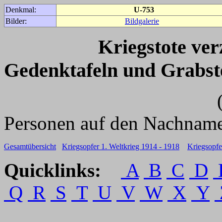
Denkmal:
U-753
Bilder:
Bildgalerie
Kriegstote ve
Gedenktafeln und Grabst
(Für weitere 
Personen auf den Nachname
Gesamtübersicht
Kriegsopfer 1. Weltkrieg 1914 - 1918
Kriegsopfe
Quicklinks:
A
B
C
D
Q
R
S
T
U
V
W
X
Y