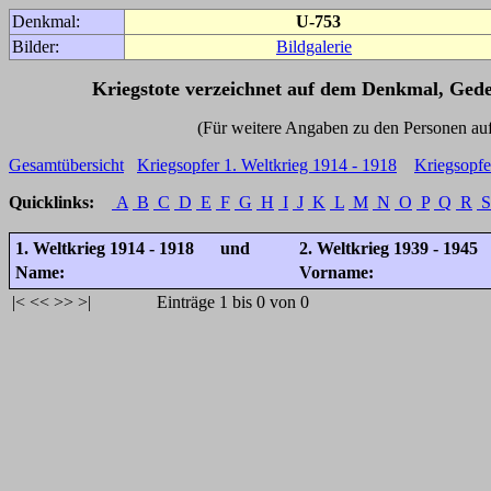
Denkmal:
U-753
Bilder:
Bildgalerie
Kriegstote verzeichnet auf dem Denkmal, Ged
(Für weitere Angaben zu den Personen auf den 
Gesamtübersicht
Kriegsopfer 1. Weltkrieg 1914 - 1918
Kriegsopfe
Quicklinks:
A
B
C
D
E
F
G
H
I
J
K
L
M
N
O
P
Q
R
S
1. Weltkrieg 1914 - 1918 und
2. Weltkrieg 1939 - 1945
Name:
Vorname:
|<
<<
>>
>|
Einträge 1 bis 0 von 0