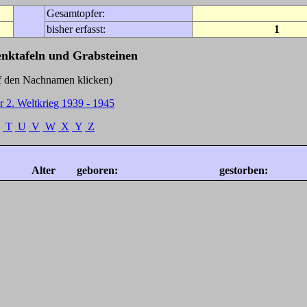
Gesamtopfer:
bisher erfasst:
1
enktafeln und Grabsteinen
Nachnamen klicken)
r 2. Weltkrieg 1939 - 1945
T
U
V
W
X
Y
Z
Alter
geboren:
gestorben: