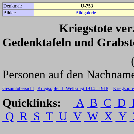
Denkmal:
U-753
Bilder:
Bildgalerie
Kriegstote ve
Gedenktafeln und Grabst
(Für weitere 
Personen auf den Nachname
Gesamtübersicht
Kriegsopfer 1. Weltkrieg 1914 - 1918
Kriegsopfe
Quicklinks:
A
B
C
D
Q
R
S
T
U
V
W
X
Y