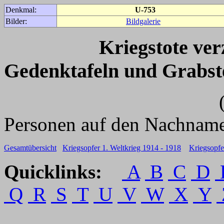
Denkmal:
U-753
Bilder:
Bildgalerie
Kriegstote ve
Gedenktafeln und Grabst
(Für weitere 
Personen auf den Nachname
Gesamtübersicht
Kriegsopfer 1. Weltkrieg 1914 - 1918
Kriegsopfe
Quicklinks:
A
B
C
D
Q
R
S
T
U
V
W
X
Y